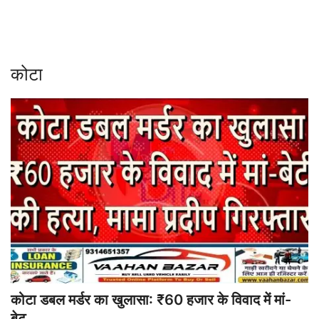
Contact
शिक्षा
कोटा
Rajasthani Influencers
देश
दुनिया
ऑटोमोबाइल
मनोरंजन
पॉलिटिक्स
कोटा डबल मर्डर का खुलासा: ₹60 हजार के विवाद में मां-
धर्म
बेट...