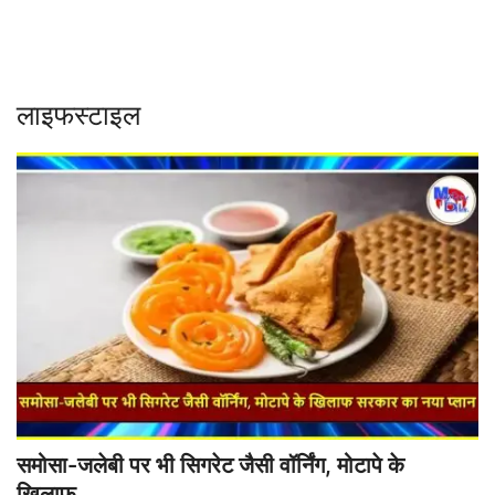
Contact
शिक्षा
लाइफस्टाइल
Rajasthani Influencers
देश
दुनिया
ऑटोमोबाइल
मनोरंजन
पॉलिटिक्स
समोसा-जलेबी पर भी सिगरेट जैसी वॉर्निंग, मोटापे के
धर्म
खिलाफ...