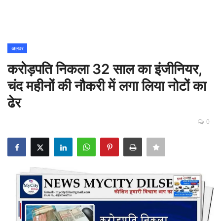
Contact
शिक्षा
अलवर
करोड़पति निकला 32 साल का इंजीनियर,
Rajasthani Influencers
चंद महीनों की नौकरी में लगा लिया नोटों का
देश
ढेर
दुनिया
0
ऑटोमोबाइल
मनोरंजन
पॉलिटिक्स
धर्म