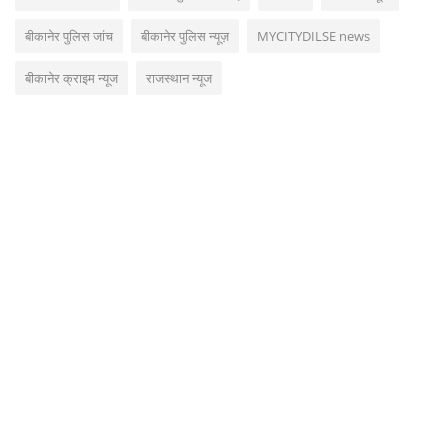
बीकानेर पुलिस जांच
बीकानेर पुलिस न्यूज़
MYCITYDILSE news
बीकानेर क्राइम न्यूज
राजस्थान न्यूज