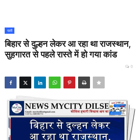
Contact
शिक्षा
पाली
बिहार से दुल्हन लेकर आ रहा था राजस्थान,
Rajasthani Influencers
सुहगारत से पहले रास्ते में हो गया कांड
देश
0
दुनिया
ऑटोमोबाइल
मनोरंजन
पॉलिटिक्स
धर्म