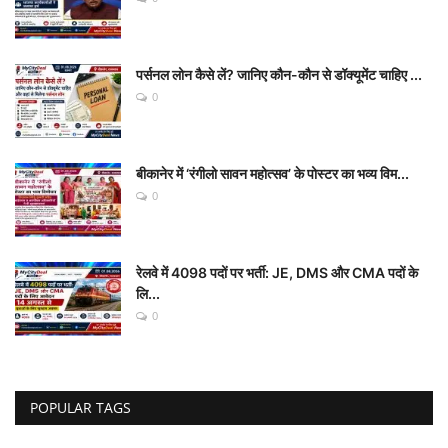
पर्सनल लोन कैसे लें? जानिए कौन-कौन से डॉक्यूमेंट चाहिए ...
0
बीकानेर में ‘रंगीलो सावन महोत्सव’ के पोस्टर का भव्य विम...
0
रेलवे में 4098 पदों पर भर्ती: JE, DMS और CMA पदों के
लि...
0
POPULAR TAGS