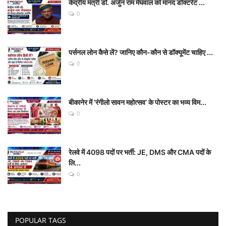
केंद्रीय मंत्री डॉ. अर्जुन राम मेघवाल को मानद डॉक्टरेट ...
0
पर्सनल लोन कैसे लें? जानिए कौन-कौन से डॉक्यूमेंट चाहिए ...
0
बीकानेर में ‘रंगीलो सावन महोत्सव’ के पोस्टर का भव्य विम...
0
रेलवे में 4098 पदों पर भर्ती: JE, DMS और CMA पदों के
लि...
0
POPULAR TAGS