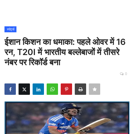
Contact
शिक्षा
स्पोर्ट्स
ईशान किशन का धमाका: पहले ओवर में 16
Rajasthani Influencers
रन, T20I में भारतीय बल्लेबाजों में तीसरे
देश
नंबर पर रिकॉर्ड बना
दुनिया
0
ऑटोमोबाइल
मनोरंजन
पॉलिटिक्स
धर्म