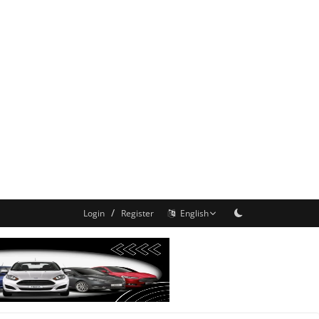
/
Login
Register
English