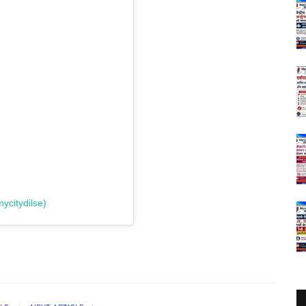
ycitydilse)