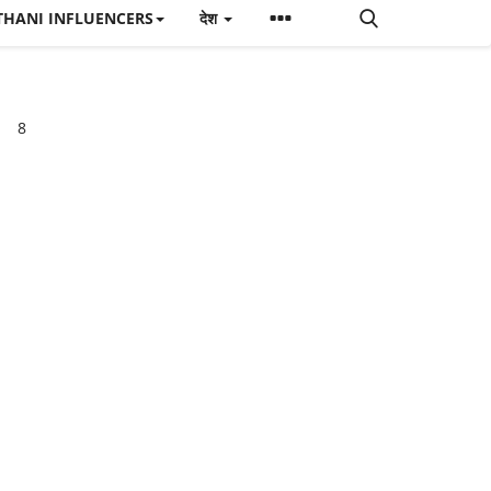
THANI INFLUENCERS
देश
8