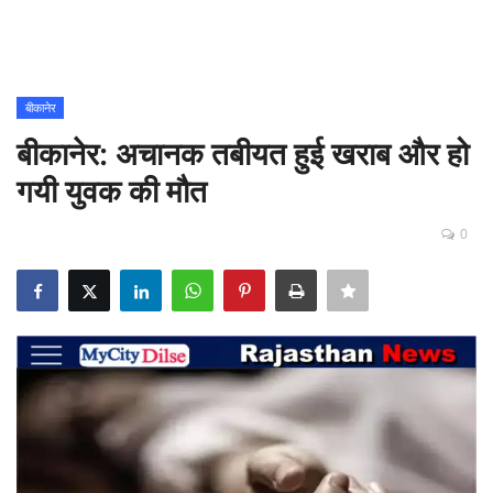
Contact
शिक्षा
बीकानेर
बीकानेर: अचानक तबीयत हुई खराब और हो
Rajasthani Influencers
गयी युवक की मौत
देश
0
दुनिया
ऑटोमोबाइल
मनोरंजन
पॉलिटिक्स
धर्म