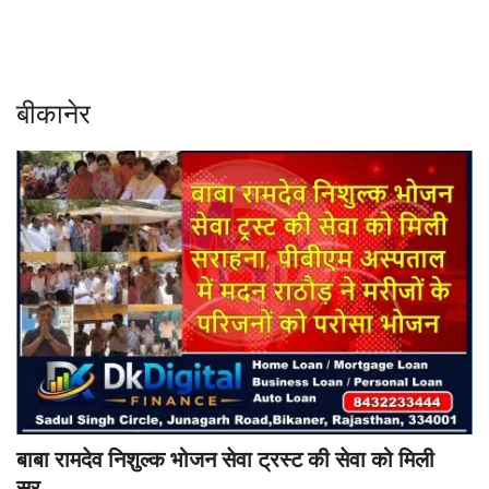
Contact
शिक्षा
बीकानेर
Rajasthani Influencers
देश
दुनिया
ऑटोमोबाइल
मनोरंजन
पॉलिटिक्स
बाबा रामदेव निशुल्क भोजन सेवा ट्रस्ट की सेवा को मिली
धर्म
सर...