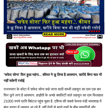
बिजनेस
टेक ज्ञान
Language
English
Hindi
MYCITYDILSE
'सफेद सोना' फिर हुआ महंगा... कीमत ने छू लिया है आसमान, खरीदे बिना चल भी
नहीं सकेगी रसोई
राजस्थान के कोटा में सफेद सोना कहे जाना वाली सब्जी लहसुन का दाम एक बार
फिर छूने लगा है आसमान. हाड़ौती के अच्छे क्वालिटी वाले लहसुन का दाम फिलहाल
21000 रुपये प्रति क्विंटल पहुंच चुका है. एशिया की सबसे फेमस मंडी भामाशाह में
बंपर मात्रा में लहसुन आ रहे हैं. वहीं तेजी से बढ़ते दामों के बीच व्यापारियों और