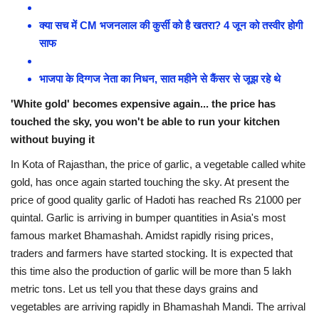
क्या सच में CM भजनलाल की कुर्सी को है खतरा? 4 जून को तस्वीर होगी
साफ
भाजपा के दिग्गज नेता का निधन, सात महीने से कैंसर से जूझ रहे थे
'White gold' becomes expensive again... the price has
touched the sky, you won't be able to run your kitchen
without buying it
In Kota of Rajasthan, the price of garlic, a vegetable called white
gold, has once again started touching the sky. At present the
price of good quality garlic of Hadoti has reached Rs 21000 per
quintal. Garlic is arriving in bumper quantities in Asia's most
famous market Bhamashah. Amidst rapidly rising prices,
traders and farmers have started stocking. It is expected that
this time also the production of garlic will be more than 5 lakh
metric tons. Let us tell you that these days grains and
vegetables are arriving rapidly in Bhamashah Mandi. The arrival