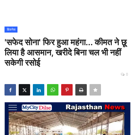
Contact
शिक्षा
बिजनेस
'सफेद सोना' फिर हुआ महंगा... कीमत ने छू
Rajasthani Influencers
लिया है आसमान, खरीदे बिना चल भी नहीं
देश
सकेगी रसोई
दुनिया
0
ऑटोमोबाइल
मनोरंजन
पॉलिटिक्स
धर्म