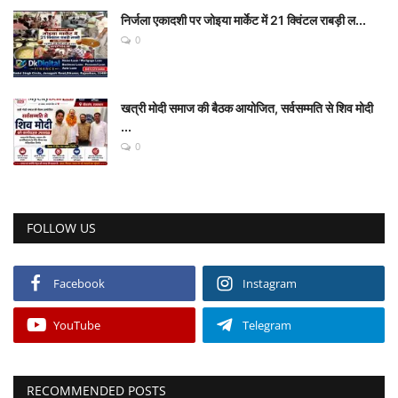
निर्जला एकादशी पर जोइया मार्केट में 21 क्विंटल राबड़ी ल...
0
खत्री मोदी समाज की बैठक आयोजित, सर्वसम्मति से शिव मोदी
...
0
FOLLOW US
Facebook
Instagram
YouTube
Telegram
RECOMMENDED POSTS