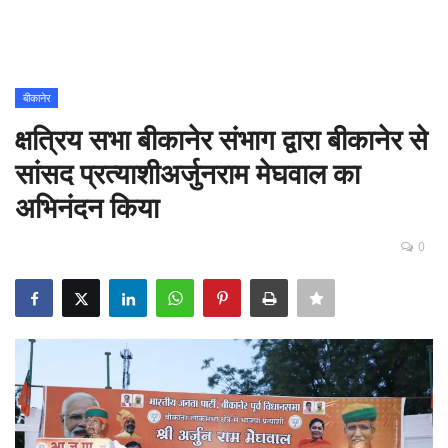
Contact
शिक्षा
बीकानेर
क्षत्रिय सभा बीकानेर संभाग द्वारा बीकानेर से
Rajasthani Influencers
सांसद प्रत्याशीअर्जुनराम मेघवाल का
देश
अभिनंदन किया
दुनिया
0
ऑटोमोबाइल
मनोरंजन
पॉलिटिक्स
धर्म