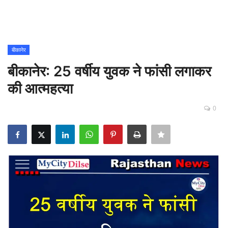
Contact
शिक्षा
बीकानेर
बीकानेर: 25 वर्षीय युवक ने फांसी लगाकर
Rajasthani Influencers
की आत्महत्या
देश
0
दुनिया
ऑटोमोबाइल
मनोरंजन
पॉलिटिक्स
धर्म