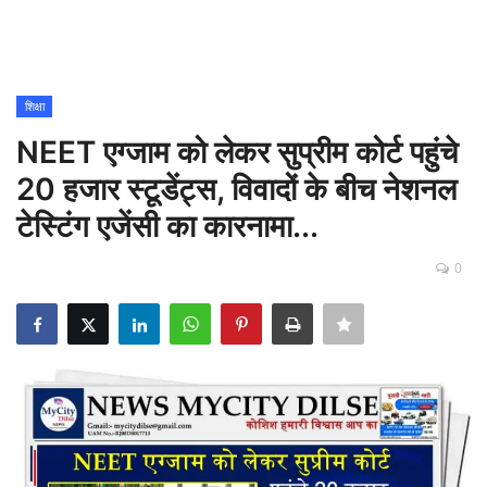
Contact
शिक्षा
शिक्षा
NEET एग्जाम को लेकर सुप्रीम कोर्ट पहुंचे
Rajasthani Influencers
20 हजार स्टूडेंट्स, विवादों के बीच नेशनल
देश
टेस्टिंग एजेंसी का कारनामा...
दुनिया
0
ऑटोमोबाइल
मनोरंजन
पॉलिटिक्स
धर्म