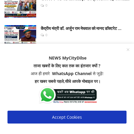
0
केंद्रीय मंत्री डॉ. अर्जुन राम मेघवाल को मानद डॉक्टरेट ...
0
NEWS MyCityDilse
पर्सनल लोन कैसे लें? जानिए कौन-कौन से डॉक्यूमेंट चाहिए ...
0
ताजा खबरों के लिए कल तक का इंतजार क्यों ?
आज ही हमारे
WhatsApp Channel
से जुड़ें!
हर खबर सबसे पहले,सीधे आपके मोबाइल पर।
POPULAR TAGS
बीकानेर समाचार
बीकानेर न्यूज़
बीकानेर ब्रेकिंग न्यूज़
Accept Cookies
बीकानेर क्राइम न्यूज़
बीकानेर अपराध समाचार
बीकानेर आज की खबर