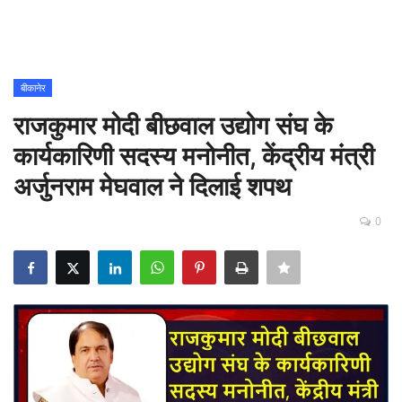
Contact
शिक्षा
बीकानेर
राजकुमार मोदी बीछवाल उद्योग संघ के
Rajasthani Influencers
कार्यकारिणी सदस्य मनोनीत, केंद्रीय मंत्री
देश
अर्जुनराम मेघवाल ने दिलाई शपथ
दुनिया
0
ऑटोमोबाइल
मनोरंजन
पॉलिटिक्स
धर्म