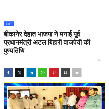
Contact
शिक्षा
बीकानेर
बीकानेर देहात भाजपा ने मनाई पूर्व
Rajasthani Influencers
प्रधानमंत्री अटल बिहारी वाजपेयी की
देश
पुण्यतिथि
दुनिया
0
ऑटोमोबाइल
मनोरंजन
पॉलिटिक्स
धर्म