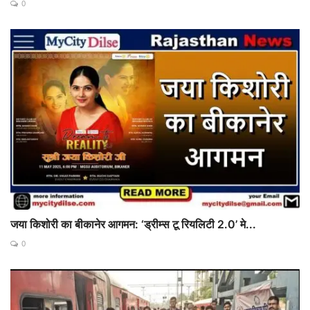
0
जया किशोरी का बीकानेर आगमन: ‘ड्रीम्स टू रियलिटी 2.0’ मे...
0