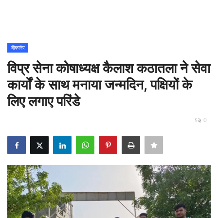
Contact
शिक्षा
बीकानेर
विप्र सेना कोषाध्यक्ष कैलाश कठातला ने सेवा
Rajasthani Influencers
कार्यों के साथ मनाया जन्मदिन, पक्षियों के
देश
लिए लगाए परिंडे
दुनिया
0
ऑटोमोबाइल
मनोरंजन
पॉलिटिक्स
धर्म