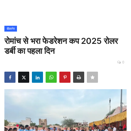
Contact
शिक्षा
बीकानेर
रोमांच से भरा फेडरेशन कप 2025 रोलर
Rajasthani Influencers
डर्बी का पहला दिन
देश
0
दुनिया
ऑटोमोबाइल
मनोरंजन
पॉलिटिक्स
धर्म