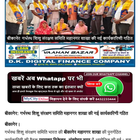
बिजनेस
टेक ज्ञान
Language
English
Hindi
MYCITYDILSE
बीकानेर: गर्भस्थ शिशु संरक्षण समिति महानगर शाखा की नई कार्यकारिणी गठित
बीकानेर।
गर्भस्थ शिशु संरक्षण समिति भारत की
बीकानेर महानगर शाखा
की पुनर्गठित
कार्यकारिणी की बैठक
परमात्मा निकेतन, अंत्योदय नगर
में आयोजित की गई। इस