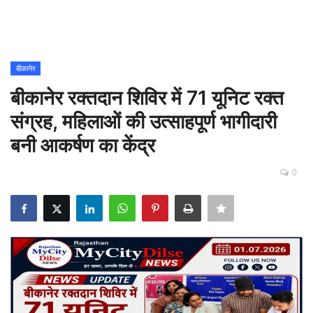
Contact
शिक्षा
बीकानेर
बीकानेर रक्तदान शिविर में 71 यूनिट रक्त
Rajasthani Influencers
संग्रह, महिलाओं की उत्साहपूर्ण भागीदारी
देश
बनी आकर्षण का केंद्र
दुनिया
0
ऑटोमोबाइल
मनोरंजन
पॉलिटिक्स
धर्म