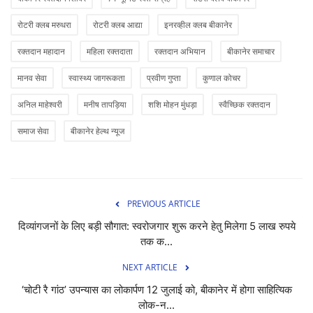
रोटरी क्लब मरुधरा
रोटरी क्लब आद्या
इनरव्हील क्लब बीकानेर
रक्तदान महादान
महिला रक्तदाता
रक्तदान अभियान
बीकानेर समाचार
मानव सेवा
स्वास्थ्य जागरूकता
प्रवीण गुप्ता
कुणाल कोचर
अनिल माहेश्वरी
मनीष तापड़िया
शशि मोहन मुंधड़ा
स्वैच्छिक रक्तदान
समाज सेवा
बीकानेर हेल्थ न्यूज
PREVIOUS ARTICLE
दिव्यांगजनों के लिए बड़ी सौगात: स्वरोजगार शुरू करने हेतु मिलेगा 5 लाख रुपये
तक क...
NEXT ARTICLE
‘चोटी रै गांठ’ उपन्यास का लोकार्पण 12 जुलाई को, बीकानेर में होगा साहित्यिक
लोक-न...