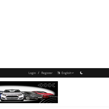
/
Login
Register
English