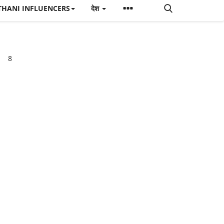
THANI INFLUENCERS
देश
8