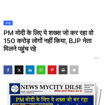
Contact
शिक्षा
जयपुर
PM मोदी के लिए ये शख्स जो कर रहा वो
Rajasthani Influencers
150 करोड़ लोगों नहीं किया, BJP नेता
देश
मिलने पहुंच रहे
दुनिया
0
ऑटोमोबाइल
मनोरंजन
पॉलिटिक्स
धर्म