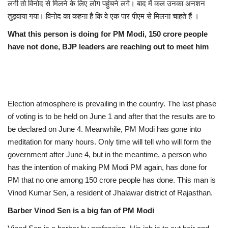
लगी तो विनोद से मिलने के लिए लोग पहुंचने लगे। बाद में कल उनका अनशन
तुड़वाया गया। विनोद का कहना है कि वे एक पार पीएम से मिलना चाहते हैं ।
What this person is doing for PM Modi, 150 crore people
have not done, BJP leaders are reaching out to meet him
Election atmosphere is prevailing in the country. The last phase
of voting is to be held on June 1 and after that the results are to
be declared on June 4. Meanwhile, PM Modi has gone into
meditation for many hours. Only time will tell who will form the
government after June 4, but in the meantime, a person who
has the intention of making PM Modi PM again, has done for
PM that no one among 150 crore people has done. This man is
Vinod Kumar Sen, a resident of Jhalawar district of Rajasthan.
Barber Vinod Sen is a big fan of PM Modi