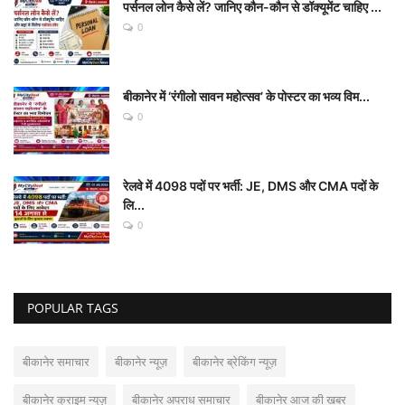
पर्सनल लोन कैसे लें? जानिए कौन-कौन से डॉक्यूमेंट चाहिए ...
0
बीकानेर में ‘रंगीलो सावन महोत्सव’ के पोस्टर का भव्य विम...
0
रेलवे में 4098 पदों पर भर्ती: JE, DMS और CMA पदों के
लि...
0
POPULAR TAGS
बीकानेर समाचार
बीकानेर न्यूज़
बीकानेर ब्रेकिंग न्यूज़
बीकानेर क्राइम न्यूज़
बीकानेर अपराध समाचार
बीकानेर आज की खबर