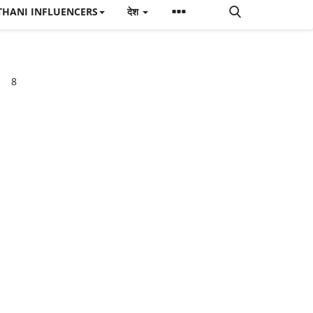
THANI INFLUENCERS
देश
8