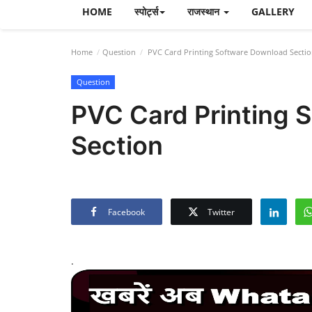
HOME
स्पोर्ट्स
राजस्थान
GALLERY
Home
Question
PVC Card Printing Software Download Secti
Question
PVC Card Printing 
Section
Facebook
Twitter
.