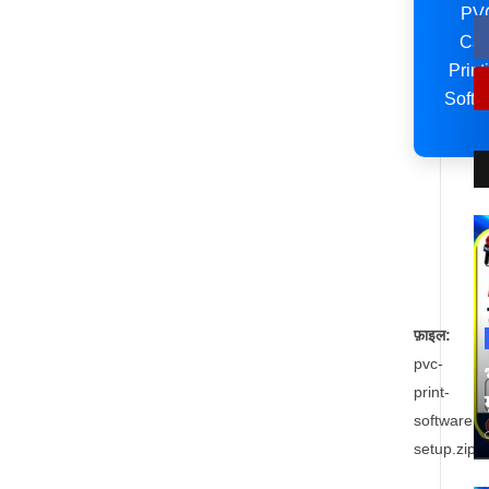
PV
Car
Print
Softw
फ़ाइल:
pvc-
print-
software-
setup.zip