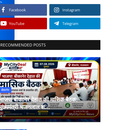
C
Facebook
Instagram
d
ing
YouTube
Telegram
are
RECOMMENDED POSTS
बीकानेर
भाजपा बीकानेर देहात की मासिक बैठक:
मुख्यमंत्री भजनलाल श...
0