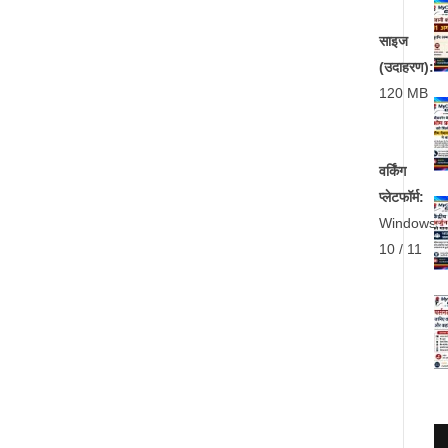
साइज
(उदाहरण):
120 MB
वर्किंग
प्लेटफॉर्म:
Windows
10 / 11