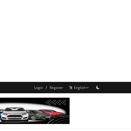
/
Login
Register
English