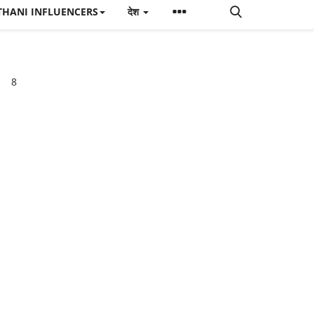
THANI INFLUENCERS
देश
8