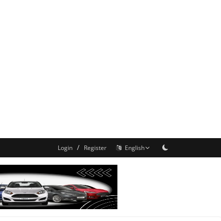
/
Login
Register
English