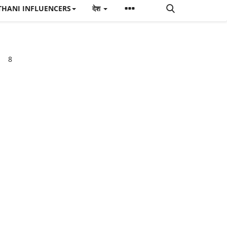
THANI INFLUENCERS
देश
8