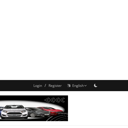
/
Login
Register
English