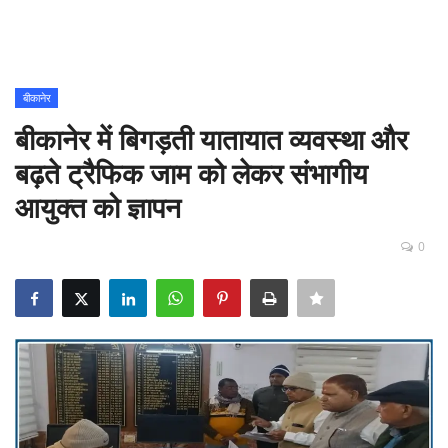
Contact
शिक्षा
बीकानेर
बीकानेर में बिगड़ती यातायात व्यवस्था और
Rajasthani Influencers
बढ़ते ट्रैफिक जाम को लेकर संभागीय
देश
आयुक्त को ज्ञापन
दुनिया
0
ऑटोमोबाइल
मनोरंजन
पॉलिटिक्स
धर्म